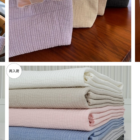
【再販】ヌビバッグ（Small）
¥5,500
SOLD OUT
【再販＆韓国発送】ヌビイブル＆枕カバーセット(SDサイ
ズ)
¥14,000