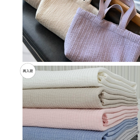
【再販】ヌビバッグ（Large）
¥10,500
SOLD OUT
【再販＆韓国発送】ヌビイブル SDサイズ
¥11,500