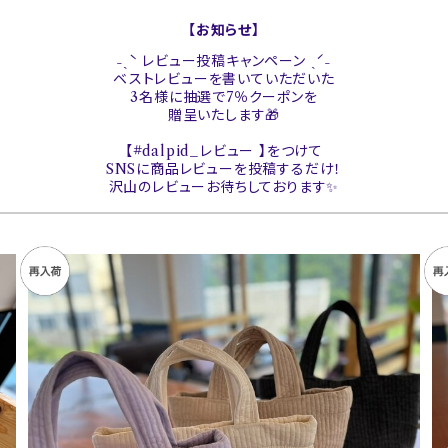
【お知らせ】
˗ˏˋ レビュー投稿キャンペーン ˎˊ˗
ベストレビューを書いていただいた
3名様に抽選で7％クーポンを
贈呈いたします🎁
【#dalpid_レビュー 】をつけて
SNSに商品レビューを投稿するだけ！
沢山のレビューお待ちしております✨
SOLD OUT