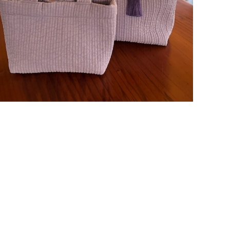
【再販】【1000円割引】ヌビバッグLarge&Smallセット
¥15,000