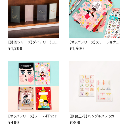
【詩画シリーズ】ダイアリー（日付
【オッパシリーズ】ステーショナリ
なし）
ー3点セット
¥1,200
¥1,500
【オッパシリーズ】ノート 4Type
【訓民正花】ハングルステッカー
¥400
¥800