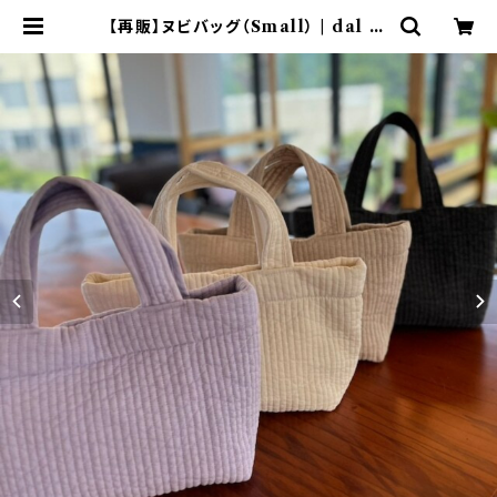
【再販】ヌビバッグ（Small） | dal pi
d