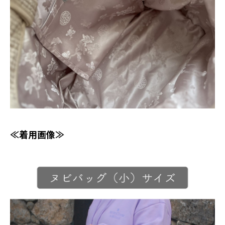
≪着用画像≫