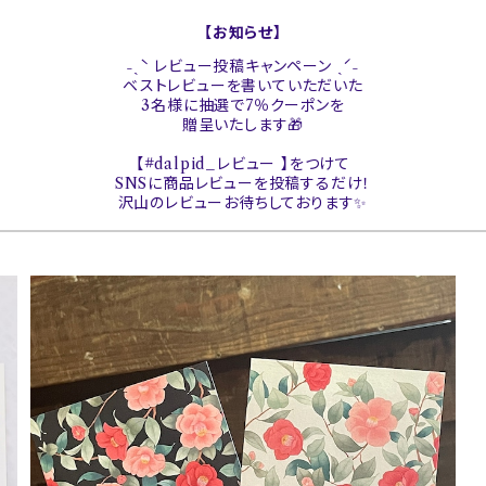
【お知らせ】
˗ˏˋ レビュー投稿キャンペーン ˎˊ˗
ベストレビューを書いていただいた
3名様に抽選で7％クーポンを
贈呈いたします🎁
【#dalpid_レビュー 】をつけて
SNSに商品レビューを投稿するだけ！
沢山のレビューお待ちしております✨
【椿の花】メッセージカード