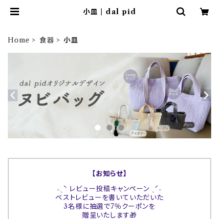
小皿 | dal pid
Home
食器
小皿
【お知らせ】
˗ˏˋ レビュー投稿キャンペーン ˎˊ˗
ベストレビューを書いていただいた
3名様に抽選で7％クーポンを
贈呈いたします🎁