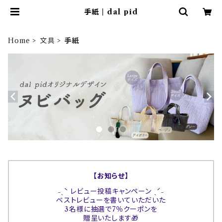
手紙 | dal pid
Home
文具
手紙
【お知らせ】
˗ˏˋ レビュー投稿キャンペーン ˎˊ˗
ベストレビューを書いていただいた
3名様に抽選で7％クーポンを
贈呈いたします🎁