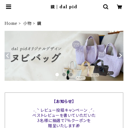
鏡 | dal pid
Home
小物
鏡
【お知らせ】
˗ˏˋ レビュー投稿キャンペーン ˎˊ˗
ベストレビューを書いていただいた
3名様に抽選で7％クーポンを
贈呈いたします🎁