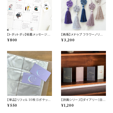
【トダットダッ】粘着メッセージス
【再販】メドゥプ フラワーノリゲ
テッカー
（5color）
¥800
¥3,200
【単品】リフィル 10枚（1ポケット/
【詩画シリーズ】ダイアリー（日付
2ポケット/3ポケット/4ポケット/
なし）
¥550
¥1,200
5ポケット/6ポケット/8ポケット/
9ポケット/10ポケット/20ポケッ