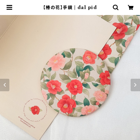
【椿の花】手鏡 | dal pid