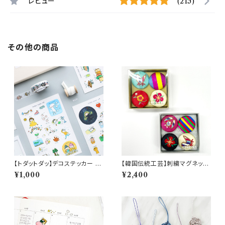
レビュー
(215)
その他の商品
【トダットダッ】デコステッカー ve
【韓国伝統工芸】刺繍マグネット
r.9
４点セット
¥1,000
¥2,400