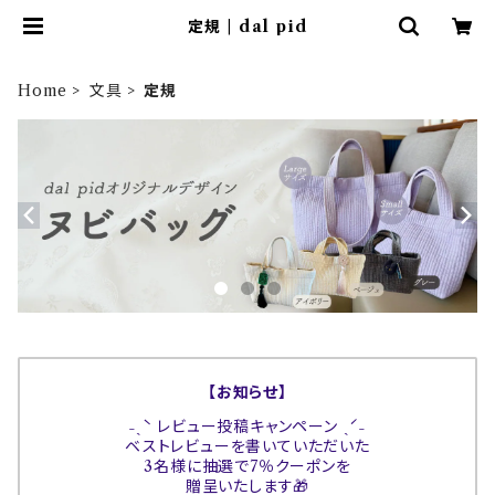
定規 | dal pid
Home
文具
定規
【お知らせ】
˗ˏˋ レビュー投稿キャンペーン ˎˊ˗
ベストレビューを書いていただいた
3名様に抽選で7％クーポンを
贈呈いたします🎁