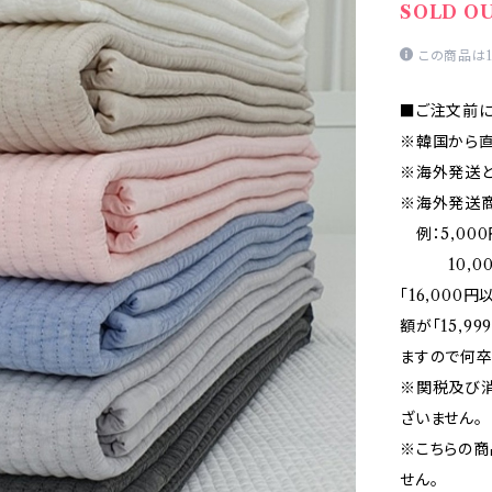
SOLD O
この商品は
■ご注文前に
※韓国から直
※海外発送と
※海外発送商
例：5,000
10,000
「16,00
額が「15,
ますので何卒
※関税及び
ざいません。
※こちらの
せん。