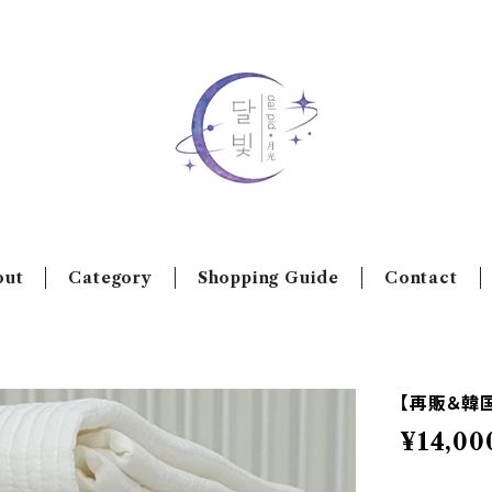
out
Category
Shopping Guide
Contact
【再販＆韓
¥14,00