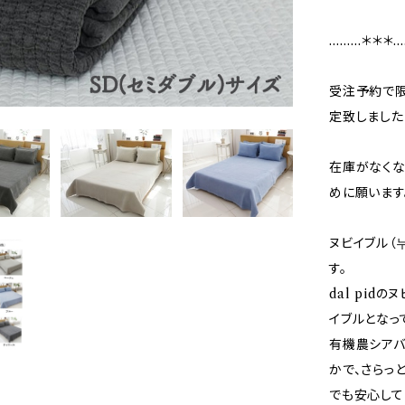
………＊＊＊…
受注予約で限
定致しました
在庫がなくな
めに願います
ヌビイブル（
す。
dal pid
イブルとなっ
有機農シアバ
かで、さらっ
でも安心して