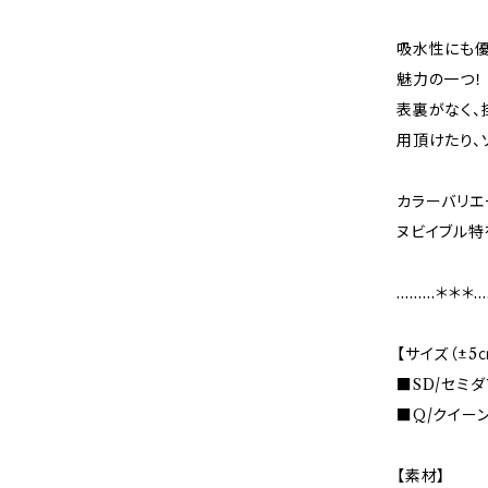
吸水性にも優
魅力の一つ！
表裏がなく、
用頂けたり、
カラーバリエ
ヌビイブル特
………＊＊＊…
【サイズ（±5
■SD/セミダブ
■Q/クイーン・
【素材】