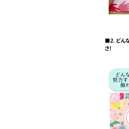
■2. ど
さ！