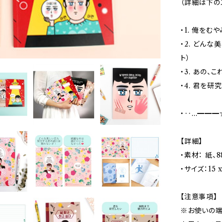
（詳細は下の
・1. 俺を
・2. どん
ト）
・3. あの、
・4. 君を研
・‥…━━━
【詳細】
・素材： 紙、
・サイズ：15 
【注意事項】
※お使いの