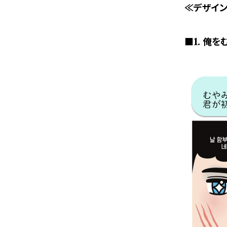
≪デザイ
■1. 俺