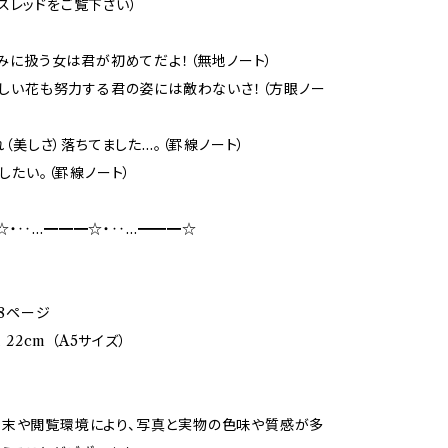
スレッドをご覧下さい）
むやみに扱う女は君が初めてだよ！（無地ノート）
な美しい花も努力する君の姿には敵わないさ！（方眼ノー
これ（美しさ）落ちてました…。（罫線ノート）
究したい。（罫線ノート）
☆・‥…━━━☆・‥…━━━☆
88ページ
x 22cm （A5サイズ）
端末や閲覧環境により、写真と実物の色味や質感が多