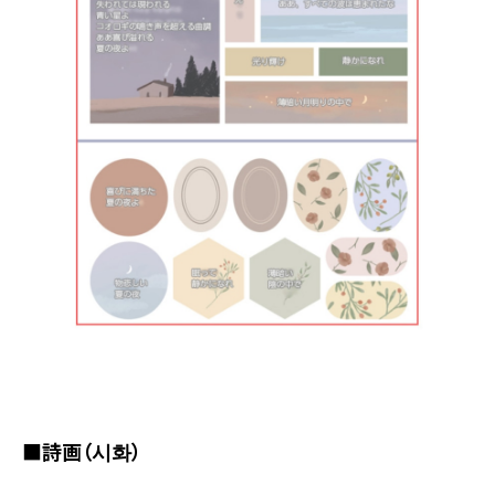
■詩画（시화）