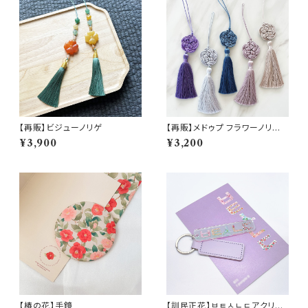
【再販】ビジューノリゲ
【再販】メドゥプ フラワーノリゲ
（5color）
¥3,900
¥3,200
【椿の花】手鏡
【訓民正花】ㅂㅌㅅㄴㄷアクリル